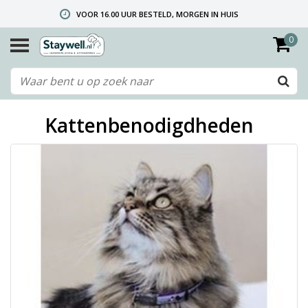
VOOR 16.00 UUR BESTELD, MORGEN IN HUIS
0
GRATIS VERZENDING VANAF € 40,- (ALLEEN NEDERLAND)
TELEFONISCHE HELPDESK 010 492 02 35 (LET OP: WIJ ZIJN NIET DE FABRIKANT! ZIE KLANTENSERVICE-INFO)
Kattenbenodigdheden