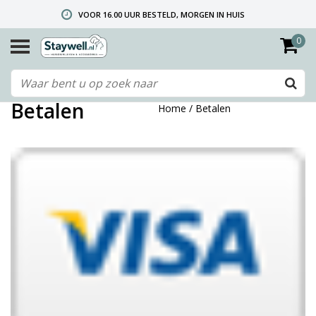
VOOR 16.00 UUR BESTELD, MORGEN IN HUIS
0
GRATIS VERZENDING VANAF € 40,- (ALLEEN NEDERLAND)
TELEFONISCHE HELPDESK 010 492 02 35 (LET OP: WIJ ZIJN NIET DE FABRIKANT! ZIE KLANTENSERVICE-INFO)
Betalen
Home
/
Betalen