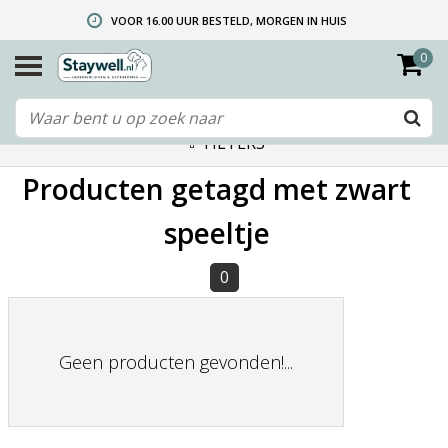
VOOR 16.00 UUR BESTELD, MORGEN IN HUIS
0
GRATIS VERZENDING VANAF € 40,- (ALLEEN NEDERLAND)
TELEFONISCHE HELPDESK 010 492 02 35 (LET OP: WIJ ZIJN NIET DE FABRIKANT! ZIE KLANTENSERVICE-INFO)
FILTERS
Producten getagd met zwart
speeltje
0
Geen producten gevonden!...