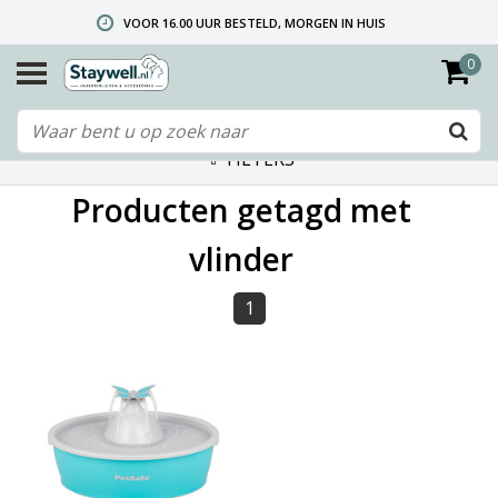
VOOR 16.00 UUR BESTELD, MORGEN IN HUIS
0
GRATIS VERZENDING VANAF € 40,- (ALLEEN NEDERLAND)
TELEFONISCHE HELPDESK 010 492 02 35 (LET OP: WIJ ZIJN NIET DE FABRIKANT! ZIE KLANTENSERVICE-INFO)
FILTERS
Producten getagd met
vlinder
1