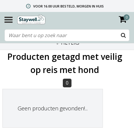
VOOR 16.00 UUR BESTELD, MORGEN IN HUIS
0
GRATIS VERZENDING VANAF € 40,- (ALLEEN NEDERLAND)
TELEFONISCHE HELPDESK 010 492 02 35 (LET OP: WIJ ZIJN NIET DE FABRIKANT! ZIE KLANTENSERVICE-INFO)
FILTERS
Producten getagd met veilig
op reis met hond
0
Geen producten gevonden!...