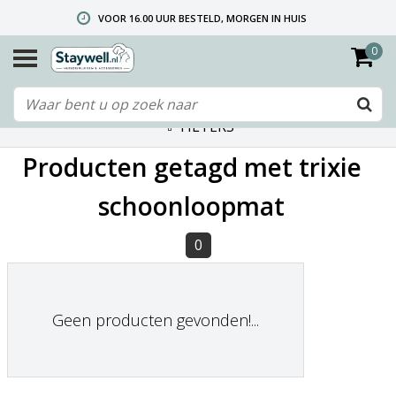
VOOR 16.00 UUR BESTELD, MORGEN IN HUIS
0
GRATIS VERZENDING VANAF € 40,- (ALLEEN NEDERLAND)
TELEFONISCHE HELPDESK 010 492 02 35 (LET OP: WIJ ZIJN NIET DE FABRIKANT! ZIE KLANTENSERVICE-INFO)
FILTERS
Producten getagd met trixie
schoonloopmat
0
Geen producten gevonden!...