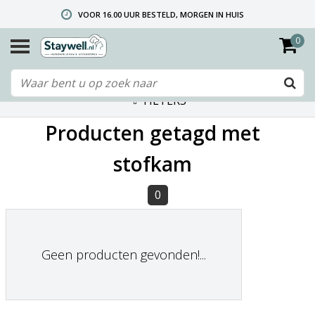
VOOR 16.00 UUR BESTELD, MORGEN IN HUIS
0
GRATIS VERZENDING VANAF € 40,- (ALLEEN NEDERLAND)
TELEFONISCHE HELPDESK 010 492 02 35 (LET OP: WIJ ZIJN NIET DE FABRIKANT! ZIE KLANTENSERVICE-INFO)
FILTERS
Producten getagd met
stofkam
0
Geen producten gevonden!...