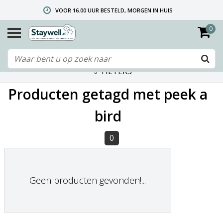
VOOR 16.00 UUR BESTELD, MORGEN IN HUIS
0
GRATIS VERZENDING VANAF € 40,- (ALLEEN NEDERLAND)
TELEFONISCHE HELPDESK 010 492 02 35 (LET OP: WIJ ZIJN NIET DE FABRIKANT! ZIE KLANTENSERVICE-INFO)
FILTERS
Producten getagd met peek a
bird
0
Geen producten gevonden!...