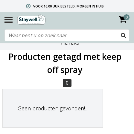
VOOR 16.00 UUR BESTELD, MORGEN IN HUIS
0
GRATIS VERZENDING VANAF € 40,- (ALLEEN NEDERLAND)
TELEFONISCHE HELPDESK 010 492 02 35 (LET OP: WIJ ZIJN NIET DE FABRIKANT! ZIE KLANTENSERVICE-INFO)
FILTERS
Producten getagd met keep
off spray
0
Geen producten gevonden!...