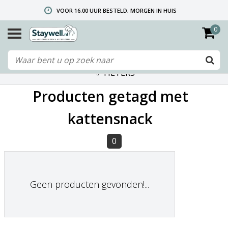
VOOR 16.00 UUR BESTELD, MORGEN IN HUIS
0
GRATIS VERZENDING VANAF € 40,- (ALLEEN NEDERLAND)
TELEFONISCHE HELPDESK 010 492 02 35 (LET OP: WIJ ZIJN NIET DE FABRIKANT! ZIE KLANTENSERVICE-INFO)
FILTERS
Producten getagd met
kattensnack
0
Geen producten gevonden!...