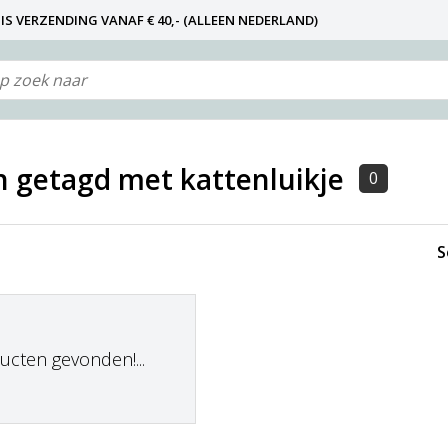
IS VERZENDING VANAF € 40,- (ALLEEN NEDERLAND)
N NIET DE FABRIKANT! ZIE KLANTENSERVICE-INFO)
 getagd met kattenluikje
0
S
cten gevonden!...