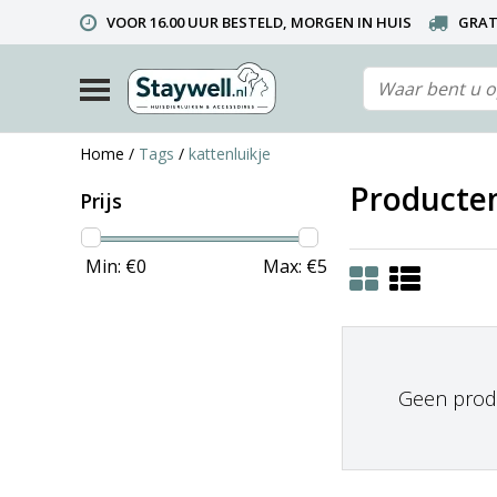
VOOR 16.00 UUR BESTELD, MORGEN IN HUIS
GRAT
TELEFONISCHE HELPDESK 010 492 02 35 (LET OP: WIJ ZIJ
Home
/
Tags
/
kattenluikje
Producten
Prijs
Min: €
0
Max: €
5
Geen produ