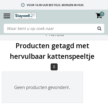
VOOR 16.00 UUR BESTELD, MORGEN IN HUIS
0
GRATIS VERZENDING VANAF € 40,- (ALLEEN NEDERLAND)
TELEFONISCHE HELPDESK 010 492 02 35 (LET OP: WIJ ZIJN NIET DE FABRIKANT! ZIE KLANTENSERVICE-INFO)
FILTERS
Producten getagd met
hervulbaar kattenspeeltje
0
Geen producten gevonden!...