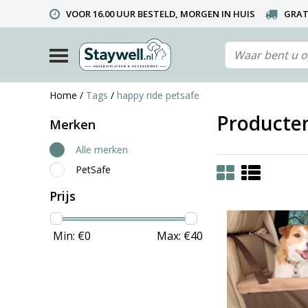
VOOR 16.00 UUR BESTELD, MORGEN IN HUIS
GRAT
TELEFONISCHE HELPDESK 010 492 02 35 (LET OP: WIJ ZIJ
Home
/
Tags
/
happy ride petsafe
Producten
Merken
Alle merken
PetSafe
Prijs
Min: €
0
Max: €
40