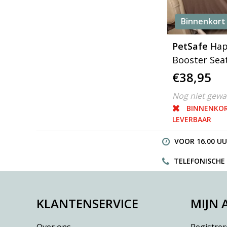
Binnenkort
PetSafe
Hap
Booster Sea
Hondenauto
€38,95
Large
Nog niet gew
BINNENKO
LEVERBAAR
VOOR 16.00 UU
TELEFONISCHE H
KLANTENSERVICE
MIJN