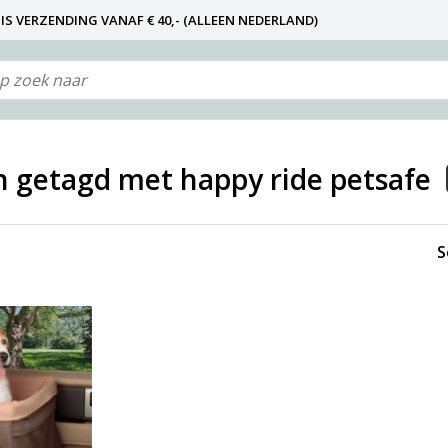
IS VERZENDING VANAF € 40,- (ALLEEN NEDERLAND)
N NIET DE FABRIKANT! ZIE KLANTENSERVICE-INFO)
 getagd met happy ride petsafe
S