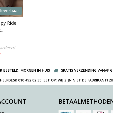
 leverbaar
py Ride
t
stoel
aardeerd
RT
R BESTELD, MORGEN IN HUIS
GRATIS VERZENDING VANAF € 
ELPDESK 010 492 02 35 (LET OP: WIJ ZIJN NIET DE FABRIKANT! Z
 ACCOUNT
BETAALMETHODE