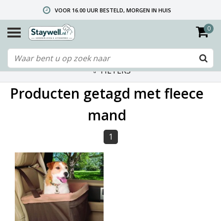
VOOR 16.00 UUR BESTELD, MORGEN IN HUIS
0
GRATIS VERZENDING VANAF € 40,- (ALLEEN NEDERLAND)
TELEFONISCHE HELPDESK 010 492 02 35 (LET OP: WIJ ZIJN NIET DE FABRIKANT! ZIE KLANTENSERVICE-INFO)
FILTERS
Producten getagd met fleece
mand
1