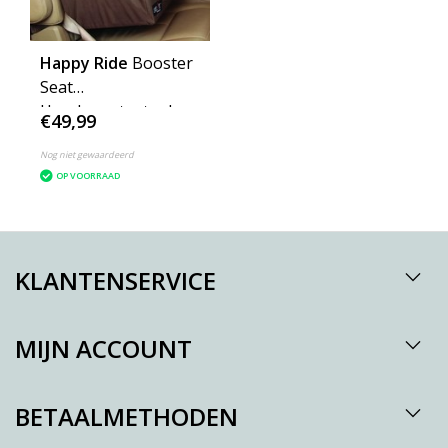
Happy Ride
Booster
Seat
Hondenautostoel
€49,99
XLarge bruin
Nog niet gewaardeerd
OP VOORRAAD
KLANTENSERVICE
MIJN ACCOUNT
BETAALMETHODEN