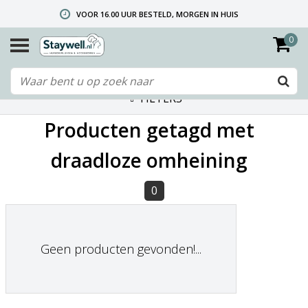
VOOR 16.00 UUR BESTELD, MORGEN IN HUIS
0
GRATIS VERZENDING VANAF € 40,- (ALLEEN NEDERLAND)
TELEFONISCHE HELPDESK 010 492 02 35 (LET OP: WIJ ZIJN NIET DE FABRIKANT! ZIE KLANTENSERVICE-INFO)
FILTERS
Producten getagd met
draadloze omheining
0
Geen producten gevonden!...