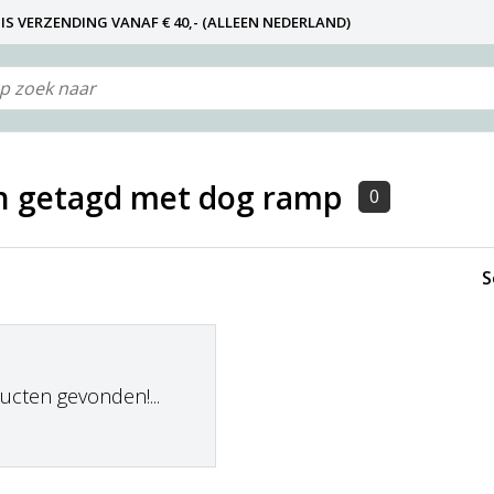
IS VERZENDING VANAF € 40,- (ALLEEN NEDERLAND)
N NIET DE FABRIKANT! ZIE KLANTENSERVICE-INFO)
n getagd met dog ramp
0
S
cten gevonden!...