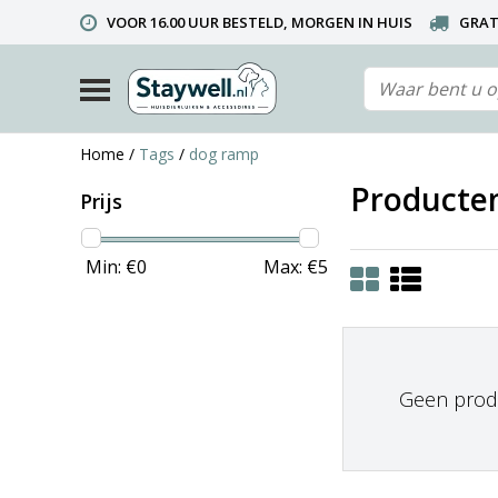
VOOR 16.00 UUR BESTELD, MORGEN IN HUIS
GRAT
TELEFONISCHE HELPDESK 010 492 02 35 (LET OP: WIJ ZIJ
Home
/
Tags
/
dog ramp
Producte
Prijs
Min: €
0
Max: €
5
Geen produ