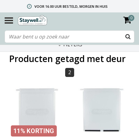
VOOR 16.00 UUR BESTELD, MORGEN IN HUIS
0
GRATIS VERZENDING VANAF € 40,- (ALLEEN NEDERLAND)
TELEFONISCHE HELPDESK 010 492 02 35 (LET OP: WIJ ZIJN NIET DE FABRIKANT! ZIE KLANTENSERVICE-INFO)
FILTERS
Producten getagd met deur
2
11%
KORTING