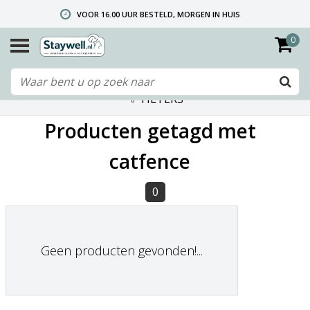
VOOR 16.00 UUR BESTELD, MORGEN IN HUIS
0
GRATIS VERZENDING VANAF € 40,- (ALLEEN NEDERLAND)
TELEFONISCHE HELPDESK 010 492 02 35 (LET OP: WIJ ZIJN NIET DE FABRIKANT! ZIE KLANTENSERVICE-INFO)
FILTERS
Producten getagd met
catfence
0
Geen producten gevonden!...