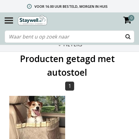
VOOR 16.00 UUR BESTELD, MORGEN IN HUIS
0
GRATIS VERZENDING VANAF € 40,- (ALLEEN NEDERLAND)
TELEFONISCHE HELPDESK 010 492 02 35 (LET OP: WIJ ZIJN NIET DE FABRIKANT! ZIE KLANTENSERVICE-INFO)
FILTERS
Producten getagd met
autostoel
1