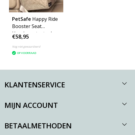
PetSafe
Happy Ride
Booster Seat
Hondenautostoel
€58,95
XLarge
Nog niet gewaardeerd
OP VOORRAAD
KLANTENSERVICE
MIJN ACCOUNT
BETAALMETHODEN