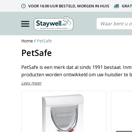
VOOR 16.00 UUR BESTELD, MORGEN IN HUIS
GRAT
TELEFONISCHE HELPDESK 010 492 02 35 (LET OP: WIJ ZIJ
Home
/
PetSafe
PetSafe
PetSafe is een merk dat al sinds 1991 bestaat. In
producten worden ontwikkeld om uw huisdier te b
Lees meer