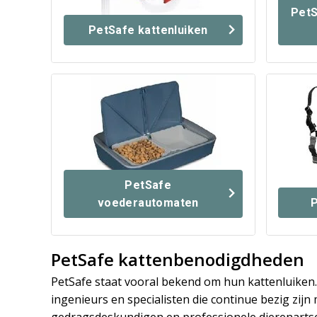
PetS
PetSafe kattenluiken
PetSafe
voederautomaten
P
PetSafe kattenbenodigdheden
PetSafe staat vooral bekend om hun kattenluiken
ingenieurs en specialisten die continue bezig zi
gedragsdeskundigen en professionele dierenartsen 