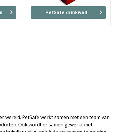
en
PetSafe drinkwell
ter wereld. PetSafe werkt samen met een team van
producten. Ook wordt er samen gewerkt met
w huisdier veilig, gelukkig en gezond te houden.