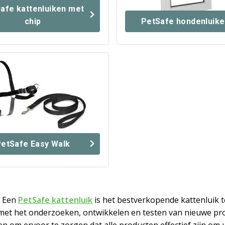
afe kattenluiken met
chip
PetSafe hondenluik
etSafe Easy Walk
. Een
PetSafe kattenluik
is het bestverkopende kattenluik 
jn met het onderzoeken, ontwikkelen en testen van nieuwe 
om ervoor te zorgen dat alle producten effectief zijn om u