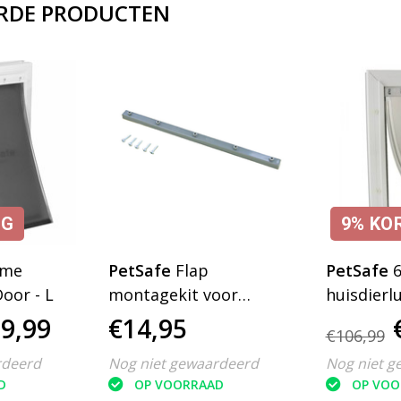
RDE PRODUCTEN
NG
9%
KO
eme
PetSafe
Flap
PetSafe
oor - L
montagekit voor
huisdierl
petsafe 640 serie Large
9,99
€14,95
€106,99
en Extreme Weather
rdeerd
Nog niet gewaardeerd
Nog niet g
Large
D
OP VOORRAAD
OP VOO