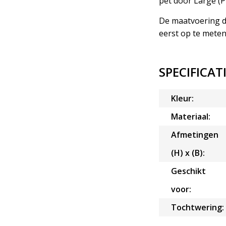
pet door Large (
De maatvoering di
eerst op te mete
SPECIFICAT
Kleur:
Materiaal:
Afmetingen
(H) x (B):
Geschikt
voor:
Tochtwering: