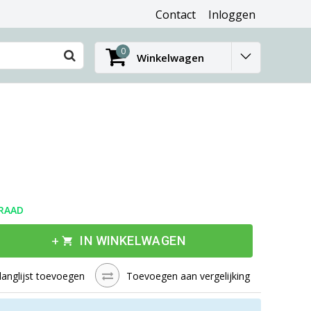
Contact
Inloggen
0
Winkelwagen
RAAD
add
shopping_cart
IN WINKELWAGEN
langlijst toevoegen
Toevoegen aan vergelijking