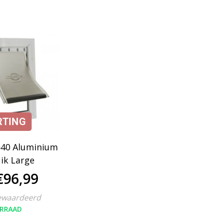
RTING
640 Aluminium
uik Large
€96,99
ewaardeerd
RRAAD