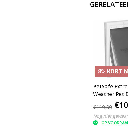
GERELATEE
8%
KORTI
PetSafe
Extr
Weather Pet D
€10
€119,99
Nog niet gewaa
OP VOORRAA