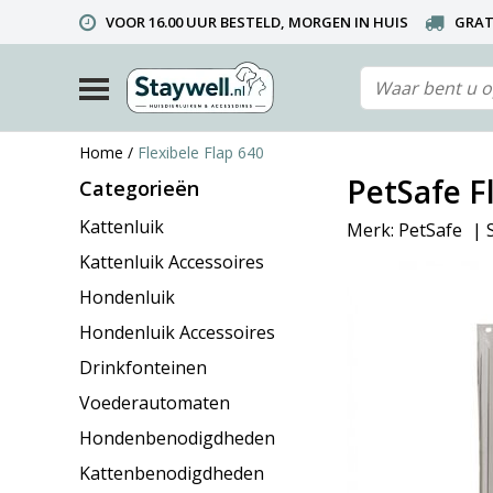
VOOR 16.00 UUR BESTELD, MORGEN IN HUIS
GRAT
TELEFONISCHE HELPDESK 010 492 02 35 (LET OP: WIJ ZIJ
Home
/
Flexibele Flap 640
PetSafe F
Categorieën
Kattenluik
Merk:
PetSafe
|
Kattenluik Accessoires
Hondenluik
Hondenluik Accessoires
Drinkfonteinen
Voederautomaten
Hondenbenodigdheden
Kattenbenodigdheden