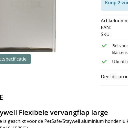
Koop 2 vo
Artikelnumm
EAN:
SKU:
check
Bel voor 
klantens
tspecificatie
check
U kunt h
Deel dit pro
E
ywell Flexibele vervangflap large
rge is geschikt voor de PetSafe/Staywell aluminium hondenl