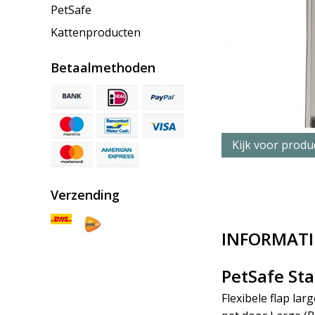
PetSafe
Kattenproducten
Betaalmethoden
Kijk voor produc
Verzending
INFORMATI
PetSafe Sta
Flexibele flap la