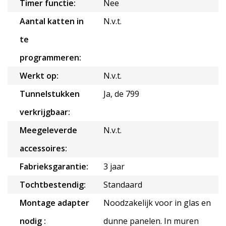
Timer functie:
Nee
Aantal katten in
N.v.t.
te
programmeren:
Werkt op:
N.v.t.
Tunnelstukken
Ja, de 799
verkrijgbaar:
Meegeleverde
N.v.t.
accessoires:
Fabrieksgarantie:
3 jaar
Tochtbestendig:
Standaard
Montage adapter
Noodzakelijk voor in glas en
nodig :
dunne panelen. In muren