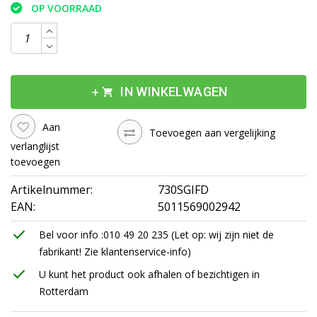
OP VOORRAAD
add
shopping_cart
IN WINKELWAGEN
Aan
Toevoegen aan vergelijking
verlanglijst
toevoegen
Artikelnummer:
730SGIFD
EAN:
5011569002942
check
Bel voor info :010 49 20 235 (Let op: wij zijn niet de
fabrikant! Zie klantenservice-info)
check
U kunt het product ook afhalen of bezichtigen in
Rotterdam