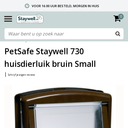
VOOR 16.00 UUR BESTELD, MORGEN IN HUIS
0
GRATIS VERZENDING VANAF € 40,- (ALLEEN NEDERLAND)
TELEFONISCHE HELPDESK 010 492 02 35 (LET OP: WIJ ZIJN NIET DE FABRIKANT! ZIE KLANTENSERVICE-INFO)
Home
/
Staywell 730 huisdierluik bruin Small
PetSafe Staywell 730
huisdierluik bruin Small
|
Schrijf je eigen review