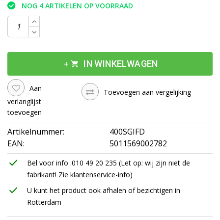
NOG 4 ARTIKELEN OP VOORRAAD
add
shopping_cart
IN WINKELWAGEN
Aan
Toevoegen aan vergelijking
verlanglijst
toevoegen
Artikelnummer:
400SGIFD
EAN:
5011569002782
check
Bel voor info :010 49 20 235 (Let op: wij zijn niet de
fabrikant! Zie klantenservice-info)
check
U kunt het product ook afhalen of bezichtigen in
Rotterdam