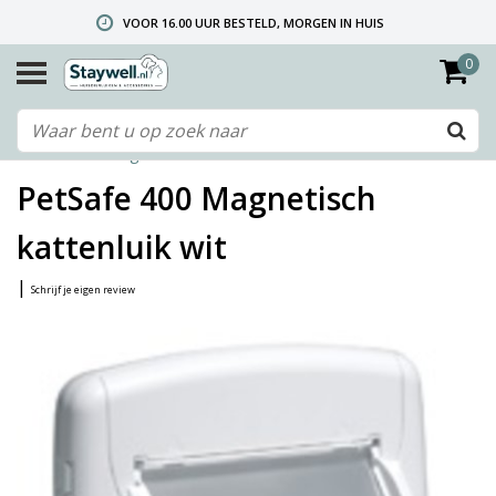
VOOR 16.00 UUR BESTELD, MORGEN IN HUIS
0
GRATIS VERZENDING VANAF € 40,- (ALLEEN NEDERLAND)
TELEFONISCHE HELPDESK 010 492 02 35 (LET OP: WIJ ZIJN NIET DE FABRIKANT! ZIE KLANTENSERVICE-INFO)
Home
/
400 Magnetisch kattenluik wit
PetSafe 400 Magnetisch
kattenluik wit
|
Schrijf je eigen review