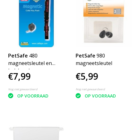
PetSafe
480
PetSafe
980
magneetsleutel en
magneetsleutel
halsband
€7,99
€5,99
Nog niet gewaardeerd
Nog niet gewaardeerd
OP VOORRAAD
OP VOORRAAD