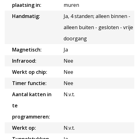
plaatsing in:
muren
Handmatig:
Ja, 4 standen; alleen binnen -
alleen buiten - gesloten - vrije
doorgang
Magnetisch:
Ja
Infrarood:
Nee
Werkt op chip:
Nee
Timer functie:
Nee
Aantal katten in
N.v.t.
te
programmeren:
Werkt op:
N.v.t.