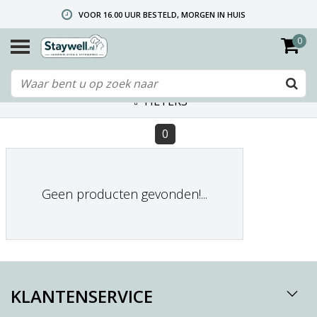
VOOR 16.00 UUR BESTELD, MORGEN IN HUIS
0
GRATIS VERZENDING VANAF € 40,- (ALLEEN NEDERLAND)
TELEFONISCHE HELPDESK 010 492 02 35 (LET OP: WIJ ZIJN NIET DE FABRIKANT! ZIE KLANTENSERVICE-INFO)
FILTERS
0
Geen producten gevonden!...
KLANTENSERVICE