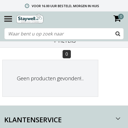
VOOR 16.00 UUR BESTELD, MORGEN IN HUIS
0
GRATIS VERZENDING VANAF € 40,- (ALLEEN NEDERLAND)
TELEFONISCHE HELPDESK 010 492 02 35 (LET OP: WIJ ZIJN NIET DE FABRIKANT! ZIE KLANTENSERVICE-INFO)
FILTERS
0
Geen producten gevonden!...
KLANTENSERVICE