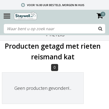
VOOR 16.00 UUR BESTELD, MORGEN IN HUIS
0
GRATIS VERZENDING VANAF € 40,- (ALLEEN NEDERLAND)
TELEFONISCHE HELPDESK 010 492 02 35 (LET OP: WIJ ZIJN NIET DE FABRIKANT! ZIE KLANTENSERVICE-INFO)
FILTERS
Producten getagd met rieten
reismand kat
0
Geen producten gevonden!...