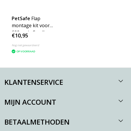
PetSafe
Flap
montage kit voor
600 serie Small
€10,95
Nog niet gewaardeerd
OP VOORRAAD
KLANTENSERVICE
MIJN ACCOUNT
BETAALMETHODEN