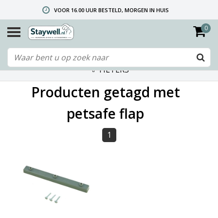
VOOR 16.00 UUR BESTELD, MORGEN IN HUIS
0
GRATIS VERZENDING VANAF € 40,- (ALLEEN NEDERLAND)
TELEFONISCHE HELPDESK 010 492 02 35 (LET OP: WIJ ZIJN NIET DE FABRIKANT! ZIE KLANTENSERVICE-INFO)
FILTERS
Producten getagd met
petsafe flap
1