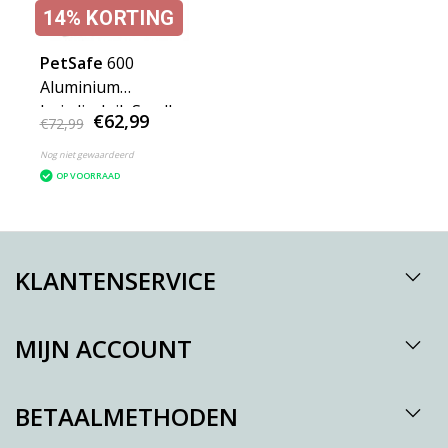
14%
KORTING
PetSafe
600
Aluminium
huisdierluik Small
€62,99
€72,99
Nog niet gewaardeerd
OP VOORRAAD
KLANTENSERVICE
MIJN ACCOUNT
BETAALMETHODEN