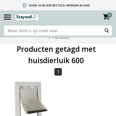
VOOR 16.00 UUR BESTELD, MORGEN IN HUIS
0
GRATIS VERZENDING VANAF € 40,- (ALLEEN NEDERLAND)
TELEFONISCHE HELPDESK 010 492 02 35 (LET OP: WIJ ZIJN NIET DE FABRIKANT! ZIE KLANTENSERVICE-INFO)
FILTERS
Producten getagd met
huisdierluik 600
1