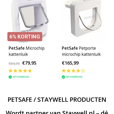
6%
KORTING
PetSafe
Microchip
PetSafe
Petporte
kattenluik
microchip kattenluik
€79,95
€165,99
€84,95
OP VOORRAAD
OP VOORRAAD
PETSAFE / STAYWELL PRODUCTEN
Wordt partner van Staywell.nl – dé