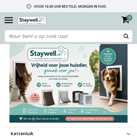
VOOR 16.00 UUR BESTELD, MORGEN IN HUIS
0
GRATIS VERZENDING VANAF € 40,- (ALLEEN NEDERLAND)
TELEFONISCHE HELPDESK 010 492 02 35 (LET OP: WIJ ZIJN NIET DE FABRIKANT! ZIE KLANTENSERVICE-INFO)
Kattenluik